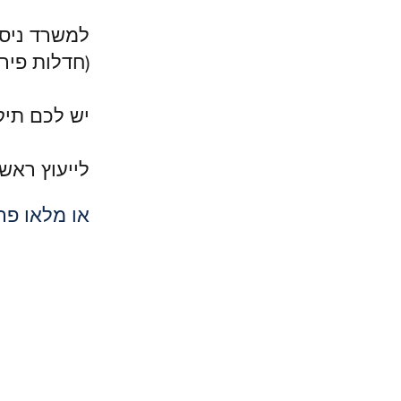
למשרד ניסי
(חדלות פירע
יש לכם תיק
לייעוץ רא
שו
או מלאו פר