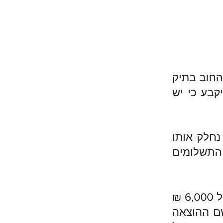
ום החוב בתיק
100, ₪ אז הרשם יקבע כי יש
ההוצאה לפועל עומד על סך של 50,000 ₪ נחלק אותו
ה זה צו התשלומים
אולם ישנם מס' פרמטרים במידה ויש הכנסות לדוגמא ע"ס של 6,000 ₪
ינו נותר לכם ביד 500 ₪ , רשם ההוצאה